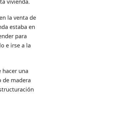
ta vivienda.
n la venta de
enda estaba en
vender para
 e irse a la
e hacer una
so de madera
structuración