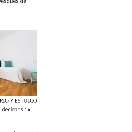
Después de
!
IO Y ESTUDIO
 decirnos : »