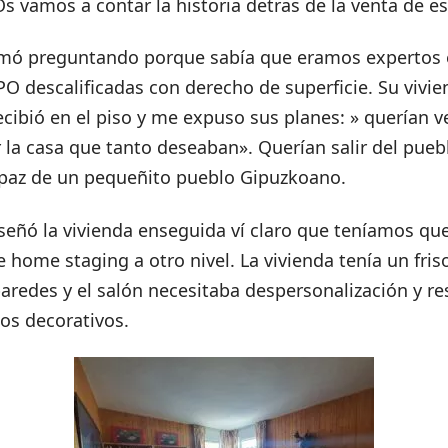
Os vamos a contar la historia detras de la venta de es
amó preguntando porque sabía que eramos expertos e
PO descalificadas con derecho de superficie. Su vivi
cibió en el piso y me expuso sus planes: » querían 
la casa que tanto deseaban». Querían salir del pueblo
 paz de un pequeñito pueblo Gipuzkoano.
ñó la vivienda enseguida ví claro que teníamos qu
e home staging a otro nivel. La vivienda tenía un fri
paredes y el salón necesitaba despersonalización y re
os decorativos.