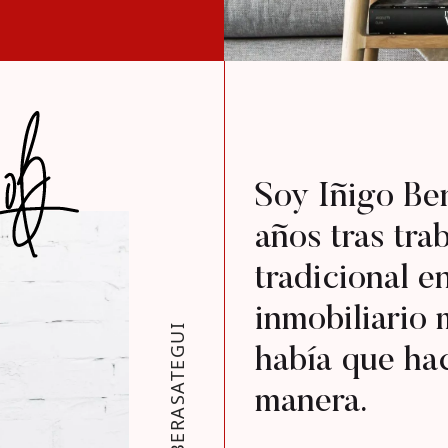
Soy Iñigo Ber
años tras tra
tradicional e
inmobiliario 
IÑIGO BERASATEGUI
había que hac
manera.