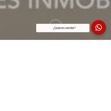
¿Quieres vender?
DIRECCIÓN
PRECIO
Lauaizeta
320.000€
HABITACIONES
BAÑOS
4
1