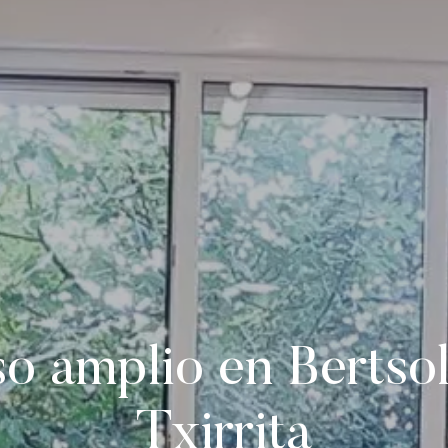
so amplio en Bertsol
Txirrita