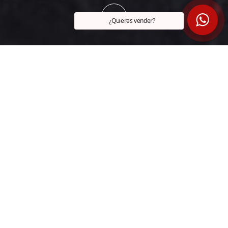
¿Quieres vender?
DIRECCIÓN
PRECIO
San Roke
VENDIDO
HABITACIONES
BAÑOS
2
1